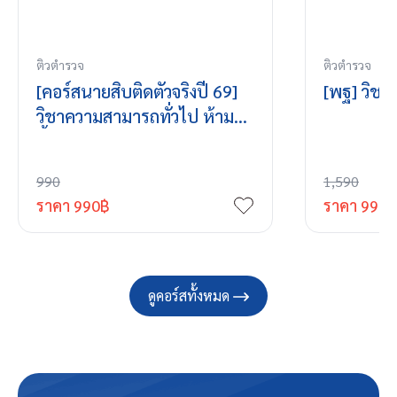
ติวตำรวจ
ติวตำรวจ
[คอร์สนายสิบติดตัวจริงปี 69]
[พฐ] วิช
วิชาความสามารถทั่วไป ห้ามกด
ซื้อ
990
1,590
ราคา
990
฿
ราคา
990
฿
ดูคอร์สทั้งหมด